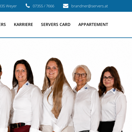
3335 Weyer
07355 / 7666
brandner@servers.at
ERS
KARRIERE
SERVERS CARD
APPARTEMENT