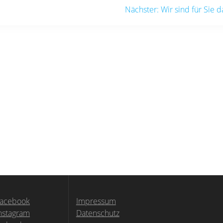
Nächster
Nächster:
Wir sind für Sie d
Beitrag:
Facebook
Impressum
Instagram
Datenschutz