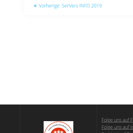
Beitragsnavigation
Vorheriger
Vorherige:
SerVers INFO 2019
Beitrag:
Folge uns auf 
Folge uns auf 