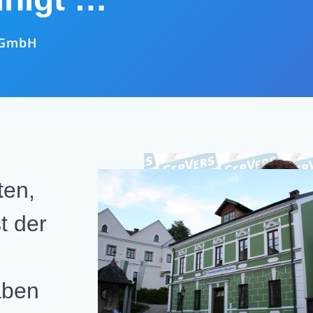
r GmbH
ten,
t der
aben