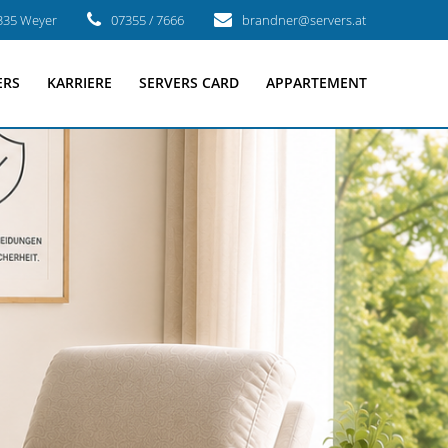
3335 Weyer
07355 / 7666
brandner@servers.at
ERS
KARRIERE
SERVERS CARD
APPARTEMENT